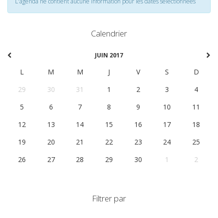
L'agenda ne contient aucune information pour les dates selectionnées
Calendrier
JUIN 2017
L
M
M
J
V
S
D
29
30
31
1
2
3
4
5
6
7
8
9
10
11
12
13
14
15
16
17
18
19
20
21
22
23
24
25
26
27
28
29
30
1
2
Filtrer par