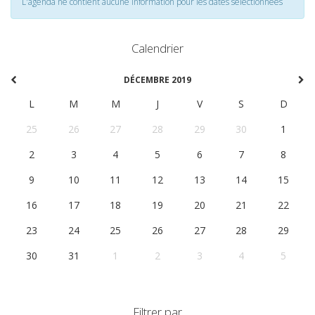
L'agenda ne contient aucune information pour les dates selectionnées
Calendrier
DÉCEMBRE 2019
L
M
M
J
V
S
D
25
26
27
28
29
30
1
2
3
4
5
6
7
8
9
10
11
12
13
14
15
16
17
18
19
20
21
22
23
24
25
26
27
28
29
30
31
1
2
3
4
5
Filtrer par