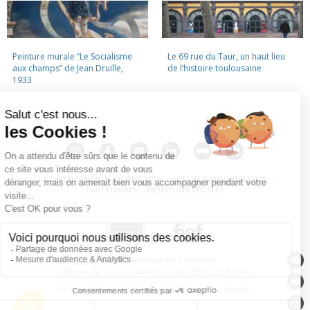
Peinture murale “Le Socialisme
Le 69 rue du Taur, un haut lieu
aux champs” de Jean Druille,
de l’histoire toulousaine
1933
LA CINÉMATHÈQUE
·
CONTACTS
·
LETTRE D'INFORMATION
·
PARTENAIRES
·
MENTIONS LÉGALES
La Cinémathèque de Toulouse
69 rue du Taur - Toulouse - Tél. : 05 62 30 30 10
La Cinémathèque de Toulouse © 2015. Tous droits réservés.