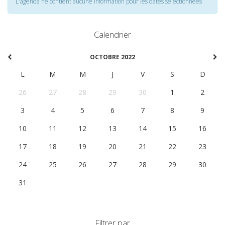
L'agenda ne contient aucune information pour les dates selectionnées
Calendrier
OCTOBRE 2022
L
M
M
J
V
S
D
26
27
28
29
30
1
2
3
4
5
6
7
8
9
10
11
12
13
14
15
16
17
18
19
20
21
22
23
24
25
26
27
28
29
30
31
1
2
3
4
5
6
Filtrer par