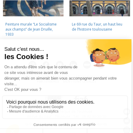
Peinture murale “Le Socialisme
Le 69 rue du Taur, un haut lieu
aux champs” de Jean Druille,
de l’histoire toulousaine
1933
LA CINÉMATHÈQUE
·
CONTACTS
·
LETTRE D'INFORMATION
·
PARTENAIRES
·
MENTIONS LÉGALES
La Cinémathèque de Toulouse
69 rue du Taur - Toulouse - Tél. : 05 62 30 30 10
La Cinémathèque de Toulouse © 2015. Tous droits réservés.