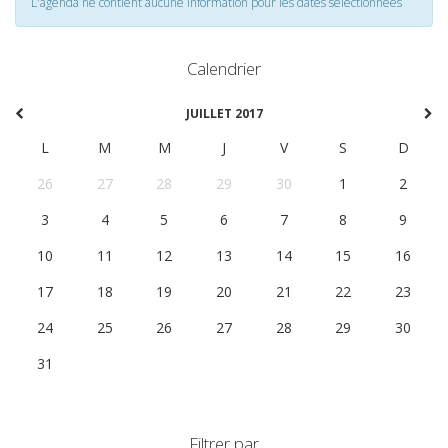
L'agenda ne contient aucune information pour les dates selectionnées
Calendrier
JUILLET 2017
L
M
M
J
V
S
D
26
27
28
29
30
1
2
3
4
5
6
7
8
9
10
11
12
13
14
15
16
17
18
19
20
21
22
23
24
25
26
27
28
29
30
31
1
2
3
4
5
6
Filtrer par