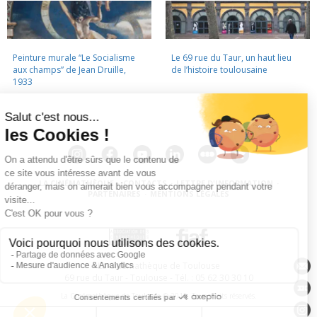
Peinture murale “Le Socialisme
Le 69 rue du Taur, un haut lieu
aux champs” de Jean Druille,
de l’histoire toulousaine
1933
LA CINÉMATHÈQUE
·
CONTACTS
·
LETTRE D'INFORMATION
·
PARTENAIRES
·
MENTIONS LÉGALES
La Cinémathèque de Toulouse
69 rue du Taur - Toulouse - Tél. : 05 62 30 30 10
La Cinémathèque de Toulouse © 2015. Tous droits réservés.