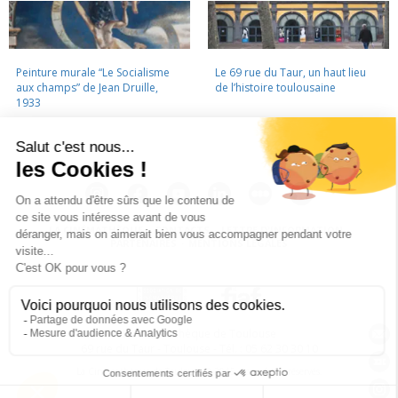
Peinture murale “Le Socialisme
Le 69 rue du Taur, un haut lieu
aux champs” de Jean Druille,
de l’histoire toulousaine
1933
LA CINÉMATHÈQUE
·
CONTACTS
·
LETTRE D'INFORMATION
·
PARTENAIRES
·
MENTIONS LÉGALES
La Cinémathèque de Toulouse
69 rue du Taur - Toulouse - Tél. : 05 62 30 30 10
La Cinémathèque de Toulouse © 2015. Tous droits réservés.