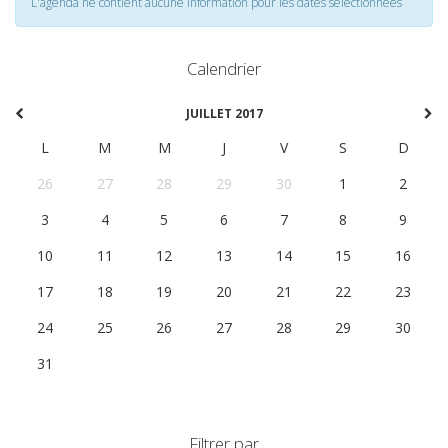
L'agenda ne contient aucune information pour les dates selectionnées
Calendrier
JUILLET 2017
L
M
M
J
V
S
D
26
27
28
29
30
1
2
3
4
5
6
7
8
9
10
11
12
13
14
15
16
17
18
19
20
21
22
23
24
25
26
27
28
29
30
31
1
2
3
4
5
6
Filtrer par