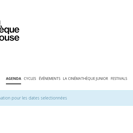
PROGRAMMATION
EXPOSITIONS
COLLECTIONS
COLLECTIONS EN LIGNE
BIBLIOTHÈQUE
ÉDUCATION
ESPACE PRO
AGENDA
CYCLES
ÉVÉNEMENTS
LA CINÉMATHÈQUE JUNIOR
FESTIVALS
ation pour les dates selectionnées