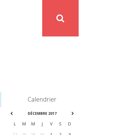
Calendrier
DÉCEMBRE 2017
L
M
M
J
V
S
D
27
28
29
30
1
2
3