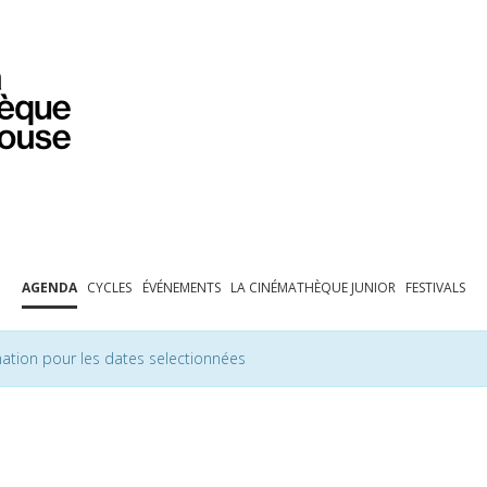
PROGRAMMATION
EXPOSITIONS
COLLECTIONS
COLLECTIONS EN LIGNE
BIBLIOTHÈQUE
ÉDUCATION
ESPACE PRO
AGENDA
CYCLES
ÉVÉNEMENTS
LA CINÉMATHÈQUE JUNIOR
FESTIVALS
ation pour les dates selectionnées