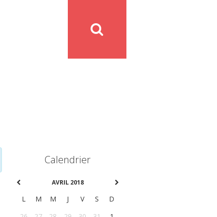
Calendrier
AVRIL 2018
L
M
M
J
V
S
D
26
27
28
29
30
31
1