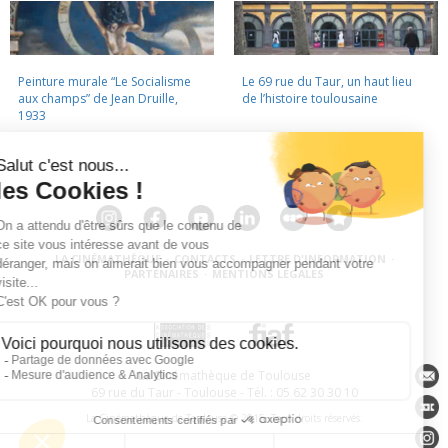
Peinture murale “Le Socialisme
Le 69 rue du Taur, un haut lieu
aux champs” de Jean Druille,
de l’histoire toulousaine
1933
LA CINÉMATHÈQUE
·
CONTACTS
·
LETTRE D'INFORMATION
·
PARTENAIRES
·
MENTIONS LÉGALES
La Cinémathèque de Toulouse
69 rue du Taur - Toulouse - Tél. : 05 62 30 30 10
La Cinémathèque de Toulouse © 2015. Tous droits réservés.