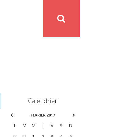
Calendrier
FÉVRIER 2017
L
M
M
J
V
S
D
30
31
1
2
3
4
5