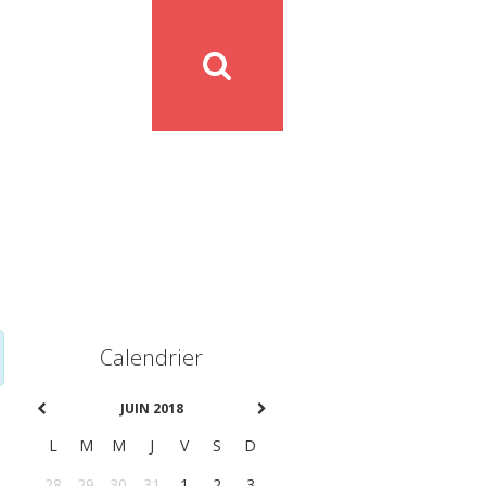
Calendrier
JUIN 2018
L
M
M
J
V
S
D
28
29
30
31
1
2
3