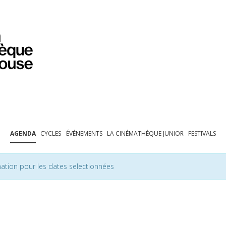
PROGRAMMATION
EXPOSITIONS
COLLECTIONS
COLLECTIONS EN LIGNE
BIBLIOTHÈQUE
ÉDUCATION
ESPACE PRO
AGENDA
CYCLES
ÉVÉNEMENTS
LA CINÉMATHÈQUE JUNIOR
FESTIVALS
ation pour les dates selectionnées