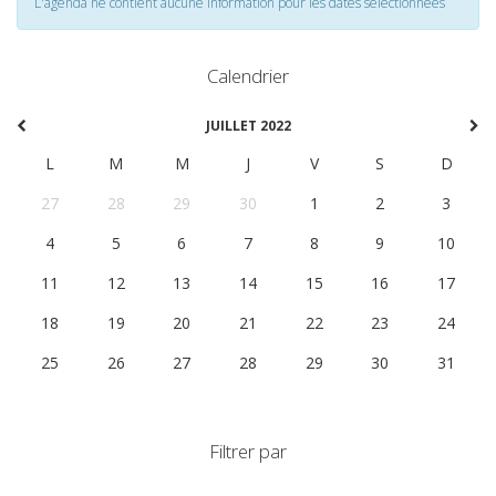
L'agenda ne contient aucune information pour les dates selectionnées
Calendrier
JUILLET 2022
L
M
M
J
V
S
D
27
28
29
30
1
2
3
4
5
6
7
8
9
10
11
12
13
14
15
16
17
18
19
20
21
22
23
24
25
26
27
28
29
30
31
Filtrer par