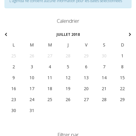
L'agenda ne contient aucune information pour les dates selectionnées
Calendrier
JUILLET 2018
L
M
M
J
V
S
D
25
26
27
28
29
30
1
2
3
4
5
6
7
8
9
10
11
12
13
14
15
16
17
18
19
20
21
22
23
24
25
26
27
28
29
30
31
1
2
3
4
5
Filtrer par