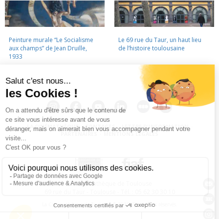
Peinture murale “Le Socialisme
Le 69 rue du Taur, un haut lieu
aux champs” de Jean Druille,
de l’histoire toulousaine
1933
LA CINÉMATHÈQUE
·
CONTACTS
·
LETTRE D'INFORMATION
·
PARTENAIRES
·
MENTIONS LÉGALES
La Cinémathèque de Toulouse
69 rue du Taur - Toulouse - Tél. : 05 62 30 30 10
La Cinémathèque de Toulouse © 2015. Tous droits réservés.