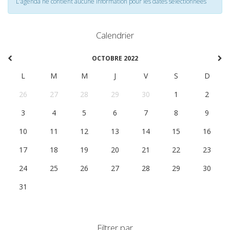
L'agenda ne contient aucune information pour les dates selectionnées
Calendrier
OCTOBRE 2022
L
M
M
J
V
S
D
26
27
28
29
30
1
2
3
4
5
6
7
8
9
10
11
12
13
14
15
16
17
18
19
20
21
22
23
24
25
26
27
28
29
30
31
1
2
3
4
5
6
Filtrer par