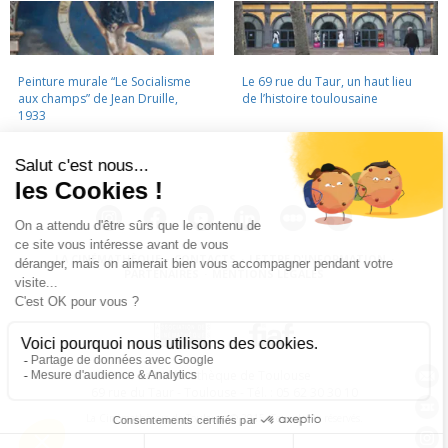
Peinture murale “Le Socialisme
Le 69 rue du Taur, un haut lieu
aux champs” de Jean Druille,
de l’histoire toulousaine
1933
LA CINÉMATHÈQUE
·
CONTACTS
·
LETTRE D'INFORMATION
·
PARTENAIRES
·
MENTIONS LÉGALES
La Cinémathèque de Toulouse
69 rue du Taur - Toulouse - Tél. : 05 62 30 30 10
La Cinémathèque de Toulouse © 2015. Tous droits réservés.