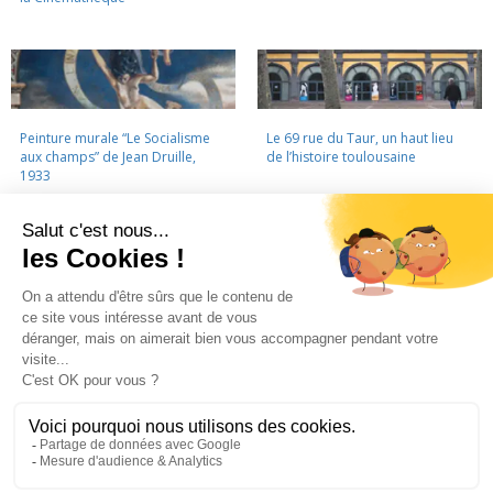
Peinture murale “Le Socialisme
Le 69 rue du Taur, un haut lieu
aux champs” de Jean Druille,
de l’histoire toulousaine
1933
LA CINÉMATHÈQUE
·
CONTACTS
·
LETTRE D'INFORMATION
·
PARTENAIRES
·
MENTIONS LÉGALES
La Cinémathèque de Toulouse
69 rue du Taur - Toulouse - Tél. : 05 62 30 30 10