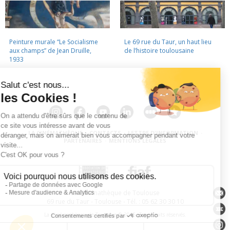
Peinture murale “Le Socialisme
Le 69 rue du Taur, un haut lieu
aux champs” de Jean Druille,
de l’histoire toulousaine
1933
LA CINÉMATHÈQUE
·
CONTACTS
·
LETTRE D'INFORMATION
·
PARTENAIRES
·
MENTIONS LÉGALES
La Cinémathèque de Toulouse
69 rue du Taur - Toulouse - Tél. : 05 62 30 30 10
La Cinémathèque de Toulouse © 2015. Tous droits réservés.