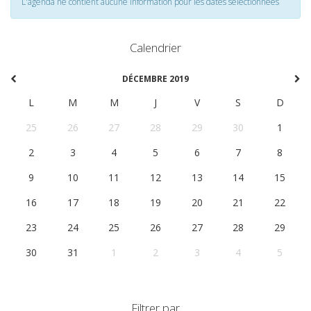
L'agenda ne contient aucune information pour les dates selectionnées
Calendrier
DÉCEMBRE 2019
L
M
M
J
V
S
D
25
26
27
28
29
30
1
2
3
4
5
6
7
8
9
10
11
12
13
14
15
16
17
18
19
20
21
22
23
24
25
26
27
28
29
30
31
1
2
3
4
5
Filtrer par