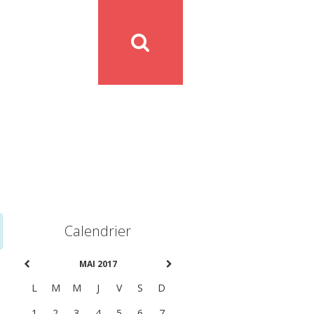
Calendrier
MAI 2017
L
M
M
J
V
S
D
1
2
3
4
5
6
7