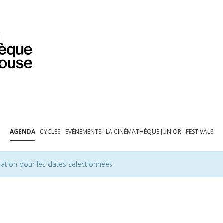
PROGRAMMATION
EXPOSITIONS
COLLECTIONS
COLLECTIONS EN LIGNE
BIBLIOTHÈQUE
ÉDUCATION
ESPACE PRO
AGENDA
CYCLES
ÉVÉNEMENTS
LA CINÉMATHÈQUE JUNIOR
FESTIVALS
ation pour les dates selectionnées