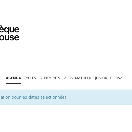
PROGRAMMATION
EXPOSITIONS
COLLECTIONS
COLLECTIONS EN LIGNE
BIBLIOTHÈQUE
ÉDUCATION
ESPACE PRO
AGENDA
CYCLES
ÉVÉNEMENTS
LA CINÉMATHÈQUE JUNIOR
FESTIVALS
ation pour les dates selectionnées