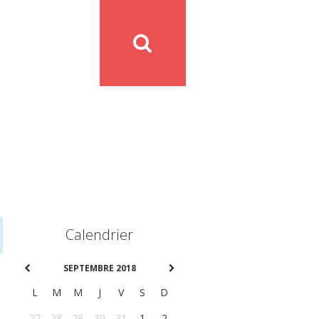
Calendrier
SEPTEMBRE 2018
L
M
M
J
V
S
D
27
28
29
30
31
1
2