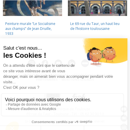
Peinture murale “Le Socialisme
Le 69 rue du Taur, un haut lieu
aux champs” de Jean Druille,
de l’histoire toulousaine
1933
LA CINÉMATHÈQUE
·
CONTACTS
·
LETTRE D'INFORMATION
·
PARTENAIRES
·
MENTIONS LÉGALES
La Cinémathèque de Toulouse
69 rue du Taur - Toulouse - Tél. : 05 62 30 30 10
La Cinémathèque de Toulouse © 2015. Tous droits réservés.