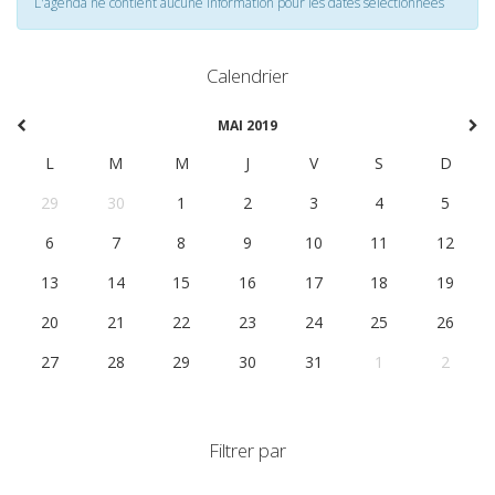
L'agenda ne contient aucune information pour les dates selectionnées
Calendrier
MAI 2019
L
M
M
J
V
S
D
29
30
1
2
3
4
5
6
7
8
9
10
11
12
13
14
15
16
17
18
19
20
21
22
23
24
25
26
27
28
29
30
31
1
2
Filtrer par