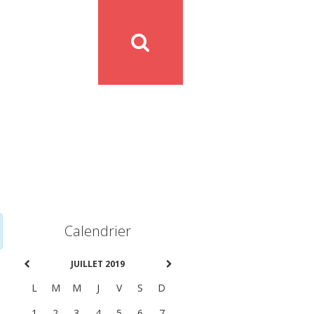
Calendrier
JUILLET 2019
L
M
M
J
V
S
D
1
2
3
4
5
6
7