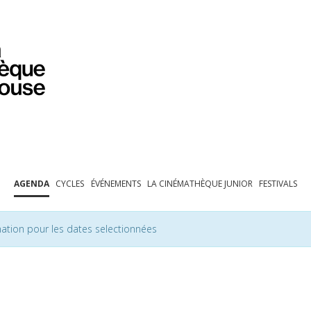
PROGRAMMATION
EXPOSITIONS
COLLECTIONS
COLLECTIONS EN LIGNE
BIBLIOTHÈQUE
ÉDUCATION
ESPACE PRO
AGENDA
CYCLES
ÉVÉNEMENTS
LA CINÉMATHÈQUE JUNIOR
FESTIVALS
ation pour les dates selectionnées