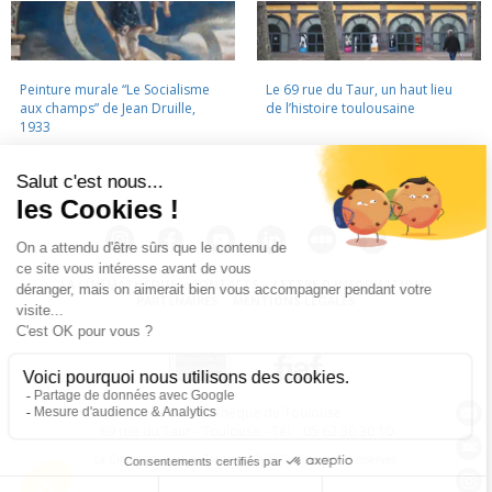
Peinture murale “Le Socialisme
Le 69 rue du Taur, un haut lieu
aux champs” de Jean Druille,
de l’histoire toulousaine
1933
LA CINÉMATHÈQUE
·
CONTACTS
·
LETTRE D'INFORMATION
·
PARTENAIRES
·
MENTIONS LÉGALES
La Cinémathèque de Toulouse
69 rue du Taur - Toulouse - Tél. : 05 62 30 30 10
La Cinémathèque de Toulouse © 2015. Tous droits réservés.