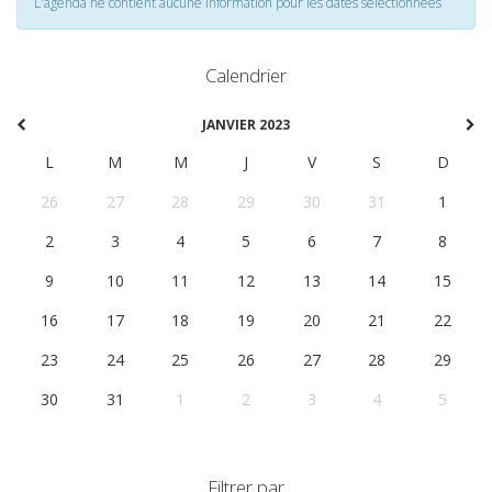
L'agenda ne contient aucune information pour les dates selectionnées
Calendrier
JANVIER 2023
L
M
M
J
V
S
D
26
27
28
29
30
31
1
2
3
4
5
6
7
8
9
10
11
12
13
14
15
16
17
18
19
20
21
22
23
24
25
26
27
28
29
30
31
1
2
3
4
5
Filtrer par