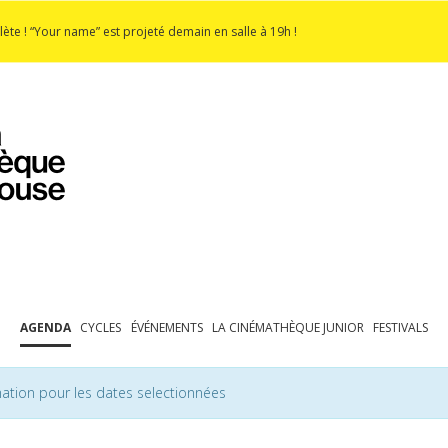
lète ! “Your name” est projeté demain en salle à 19h !
PROGRAMMATION
EXPOSITIONS
COLLECTIONS
COLLECTIONS EN LIGNE
BIBLIOTHÈQUE
ÉDUCATION
ESPACE PRO
AGENDA
CYCLES
ÉVÉNEMENTS
LA CINÉMATHÈQUE JUNIOR
FESTIVALS
ation pour les dates selectionnées