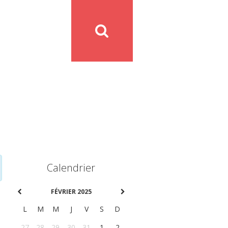
Calendrier
FÉVRIER 2025
L
M
M
J
V
S
D
27
28
29
30
31
1
2