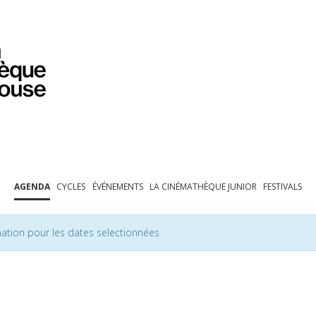
PROGRAMMATION
EXPOSITIONS
COLLECTIONS
COLLECTIONS EN LIGNE
BIBLIOTHÈQUE
ÉDUCATION
ESPACE PRO
AGENDA
CYCLES
ÉVÉNEMENTS
LA CINÉMATHÈQUE JUNIOR
FESTIVALS
ation pour les dates selectionnées