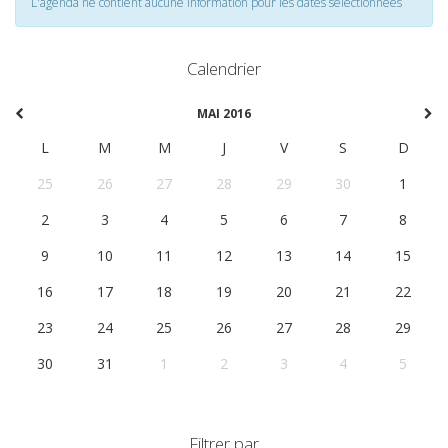
L'agenda ne contient aucune information pour les dates selectionnées
Calendrier
MAI 2016
L
M
M
J
V
S
D
25
26
27
28
29
30
1
2
3
4
5
6
7
8
9
10
11
12
13
14
15
16
17
18
19
20
21
22
23
24
25
26
27
28
29
30
31
1
2
3
4
5
Filtrer par