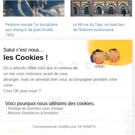
Peinture murale “Le Socialisme
Le 69 rue du Taur, un haut lieu
aux champs” de Jean Druille,
de l’histoire toulousaine
1933
LA CINÉMATHÈQUE
·
CONTACTS
·
LETTRE D'INFORMATION
·
PARTENAIRES
·
MENTIONS LÉGALES
La Cinémathèque de Toulouse
69 rue du Taur - Toulouse - Tél. : 05 62 30 30 10
La Cinémathèque de Toulouse © 2015. Tous droits réservés.