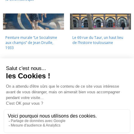
Peinture murale “Le Socialisme
Le 69 rue du Taur, un haut lieu
aux champs” de Jean Druille,
de l’histoire toulousaine
1933
LA CINÉMATHÈQUE
·
CONTACTS
·
LETTRE D'INFORMATION
·
PARTENAIRES
·
MENTIONS LÉGALES
La Cinémathèque de Toulouse
69 rue du Taur - Toulouse - Tél. : 05 62 30 30 10