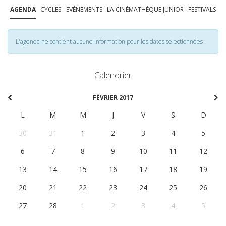
AGENDA
CYCLES
ÉVÉNEMENTS
LA CINÉMATHÈQUE JUNIOR
FESTIVALS
L'agenda ne contient aucune information pour les dates selectionnées
Calendrier
FÉVRIER 2017
L
M
M
J
V
S
D
30
31
1
2
3
4
5
6
7
8
9
10
11
12
13
14
15
16
17
18
19
20
21
22
23
24
25
26
27
28
1
2
3
4
5