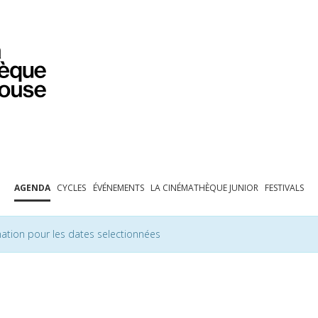
PROGRAMMATION
EXPOSITIONS
COLLECTIONS
COLLECTIONS EN LIGNE
BIBLIOTHÈQUE
ÉDUCATION
ESPACE PRO
AGENDA
CYCLES
ÉVÉNEMENTS
LA CINÉMATHÈQUE JUNIOR
FESTIVALS
ation pour les dates selectionnées