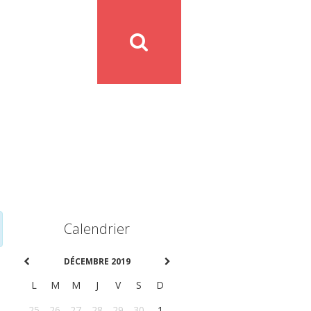
Calendrier
DÉCEMBRE 2019
L
M
M
J
V
S
D
25
26
27
28
29
30
1