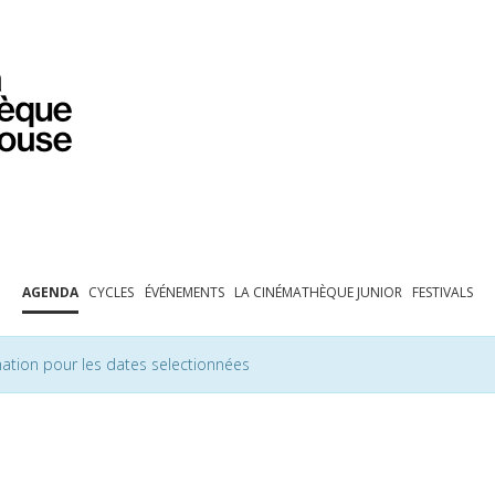
PROGRAMMATION
EXPOSITIONS
COLLECTIONS
COLLECTIONS EN LIGNE
BIBLIOTHÈQUE
ÉDUCATION
ESPACE PRO
AGENDA
CYCLES
ÉVÉNEMENTS
LA CINÉMATHÈQUE JUNIOR
FESTIVALS
ation pour les dates selectionnées