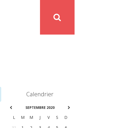
Calendrier
SEPTEMBRE 2020
L
M
M
J
V
S
D
31
1
2
3
4
5
6