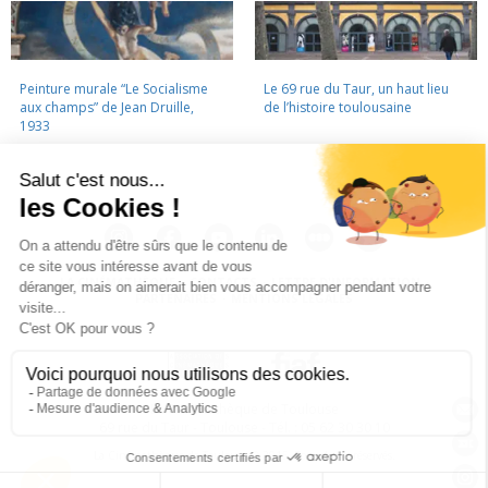
Peinture murale “Le Socialisme
Le 69 rue du Taur, un haut lieu
aux champs” de Jean Druille,
de l’histoire toulousaine
1933
LA CINÉMATHÈQUE
·
CONTACTS
·
LETTRE D'INFORMATION
·
PARTENAIRES
·
MENTIONS LÉGALES
La Cinémathèque de Toulouse
69 rue du Taur - Toulouse - Tél. : 05 62 30 30 10
La Cinémathèque de Toulouse © 2015. Tous droits réservés.