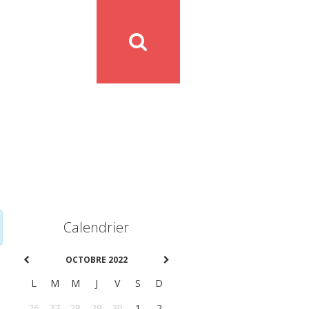
Calendrier
OCTOBRE 2022
L
M
M
J
V
S
D
26
27
28
29
30
1
2