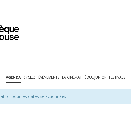
PROGRAMMATION
EXPOSITIONS
COLLECTIONS
COLLECTIONS EN LIGNE
BIBLIOTHÈQUE
ÉDUCATION
ESPACE PRO
AGENDA
CYCLES
ÉVÉNEMENTS
LA CINÉMATHÈQUE JUNIOR
FESTIVALS
ation pour les dates selectionnées