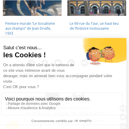
Peinture murale “Le Socialisme
Le 69 rue du Taur, un haut lieu
aux champs” de Jean Druille,
de l’histoire toulousaine
1933
LA CINÉMATHÈQUE
·
CONTACTS
·
LETTRE D'INFORMATION
·
PARTENAIRES
·
MENTIONS LÉGALES
La Cinémathèque de Toulouse
69 rue du Taur - Toulouse - Tél. : 05 62 30 30 10
La Cinémathèque de Toulouse © 2015. Tous droits réservés.