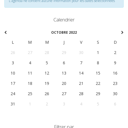
L'agenda ne contient aucune information pour les dates selectionnées
Calendrier
OCTOBRE 2022
L
M
M
J
V
S
D
26
27
28
29
30
1
2
3
4
5
6
7
8
9
10
11
12
13
14
15
16
17
18
19
20
21
22
23
24
25
26
27
28
29
30
31
1
2
3
4
5
6
Filtrer par