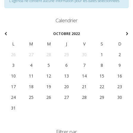
L'agenda ne contient aucune information pour les dates selectionnées
Calendrier
OCTOBRE 2022
L
M
M
J
V
S
D
26
27
28
29
30
1
2
3
4
5
6
7
8
9
10
11
12
13
14
15
16
17
18
19
20
21
22
23
24
25
26
27
28
29
30
31
1
2
3
4
5
6
Filtrer par