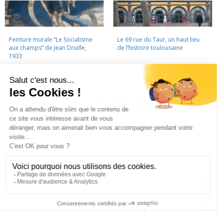
Peinture murale “Le Socialisme
Le 69 rue du Taur, un haut lieu
aux champs” de Jean Druille,
de l’histoire toulousaine
1933
LA CINÉMATHÈQUE
·
CONTACTS
·
LETTRE D'INFORMATION
·
PARTENAIRES
·
MENTIONS LÉGALES
La Cinémathèque de Toulouse
69 rue du Taur - Toulouse - Tél. : 05 62 30 30 10
La Cinémathèque de Toulouse © 2015. Tous droits réservés.