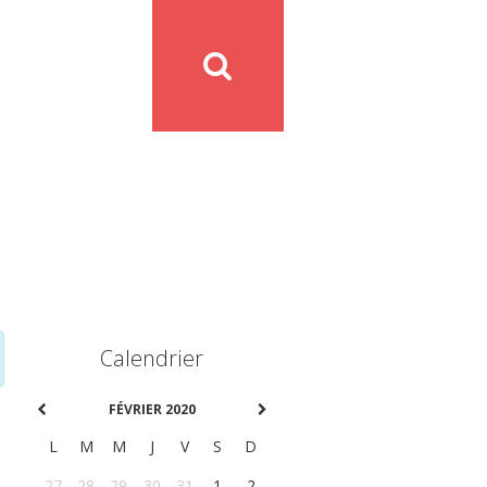
Calendrier
FÉVRIER 2020
L
M
M
J
V
S
D
27
28
29
30
31
1
2