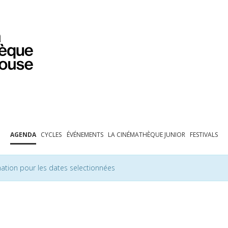
PROGRAMMATION
EXPOSITIONS
COLLECTIONS
COLLECTIONS EN LIGNE
BIBLIOTHÈQUE
ÉDUCATION
ESPACE PRO
AGENDA
CYCLES
ÉVÉNEMENTS
LA CINÉMATHÈQUE JUNIOR
FESTIVALS
ation pour les dates selectionnées