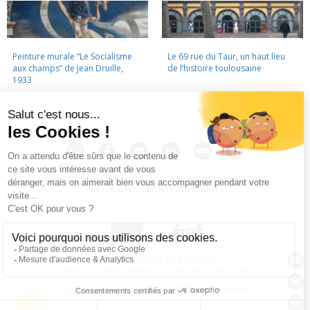
Peinture murale “Le Socialisme
Le 69 rue du Taur, un haut lieu
aux champs” de Jean Druille,
de l’histoire toulousaine
1933
LA CINÉMATHÈQUE
·
CONTACTS
·
LETTRE D'INFORMATION
·
PARTENAIRES
·
MENTIONS LÉGALES
La Cinémathèque de Toulouse
69 rue du Taur - Toulouse - Tél. : 05 62 30 30 10
La Cinémathèque de Toulouse © 2015. Tous droits réservés.