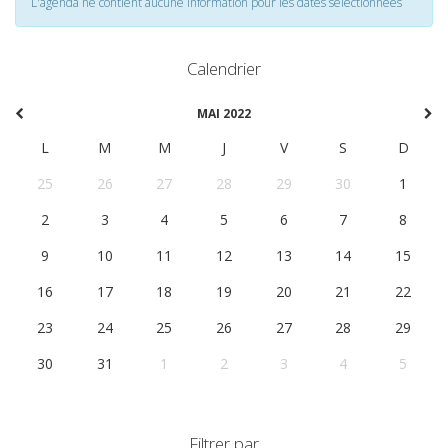
L'agenda ne contient aucune information pour les dates selectionnées
Calendrier
MAI 2022
L
M
M
J
V
S
D
25
26
27
28
29
30
1
2
3
4
5
6
7
8
9
10
11
12
13
14
15
16
17
18
19
20
21
22
23
24
25
26
27
28
29
30
31
1
2
3
4
5
Filtrer par