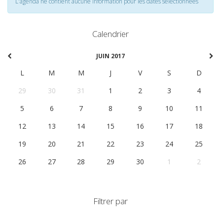
L'agenda ne contient aucune information pour les dates selectionnées
Calendrier
JUIN 2017
L
M
M
J
V
S
D
29
30
31
1
2
3
4
5
6
7
8
9
10
11
12
13
14
15
16
17
18
19
20
21
22
23
24
25
26
27
28
29
30
1
2
Filtrer par