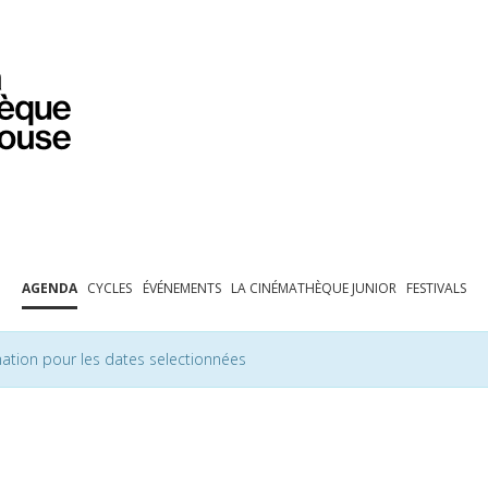
PROGRAMMATION
EXPOSITIONS
COLLECTIONS
COLLECTIONS EN LIGNE
BIBLIOTHÈQUE
ÉDUCATION
ESPACE PRO
AGENDA
CYCLES
ÉVÉNEMENTS
LA CINÉMATHÈQUE JUNIOR
FESTIVALS
ation pour les dates selectionnées