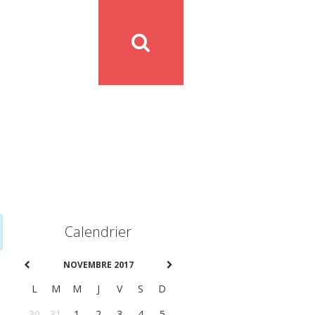
Calendrier
NOVEMBRE 2017
L
M
M
J
V
S
D
30
31
1
2
3
4
5