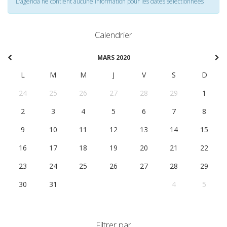
L'agenda ne contient aucune information pour les dates selectionnées
Calendrier
MARS 2020
L
M
M
J
V
S
D
24
25
26
27
28
29
1
2
3
4
5
6
7
8
9
10
11
12
13
14
15
16
17
18
19
20
21
22
23
24
25
26
27
28
29
30
31
1
2
3
4
5
Filtrer par