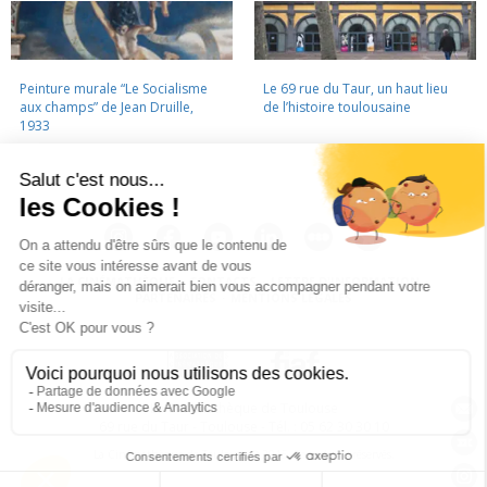
Peinture murale “Le Socialisme
Le 69 rue du Taur, un haut lieu
aux champs” de Jean Druille,
de l’histoire toulousaine
1933
LA CINÉMATHÈQUE
·
CONTACTS
·
LETTRE D'INFORMATION
·
PARTENAIRES
·
MENTIONS LÉGALES
La Cinémathèque de Toulouse
69 rue du Taur - Toulouse - Tél. : 05 62 30 30 10
La Cinémathèque de Toulouse © 2015. Tous droits réservés.