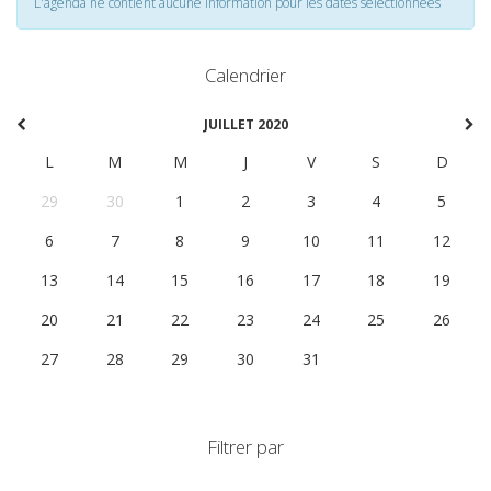
L'agenda ne contient aucune information pour les dates selectionnées
Calendrier
JUILLET 2020
L
M
M
J
V
S
D
29
30
1
2
3
4
5
6
7
8
9
10
11
12
13
14
15
16
17
18
19
20
21
22
23
24
25
26
27
28
29
30
31
1
2
Filtrer par