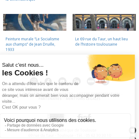
Peinture murale “Le Socialisme
Le 69 rue du Taur, un haut lieu
aux champs” de Jean Druille,
de l’histoire toulousaine
1933
LA CINÉMATHÈQUE
·
CONTACTS
·
LETTRE D'INFORMATION
·
PARTENAIRES
·
MENTIONS LÉGALES
La Cinémathèque de Toulouse
69 rue du Taur - Toulouse - Tél. : 05 62 30 30 10