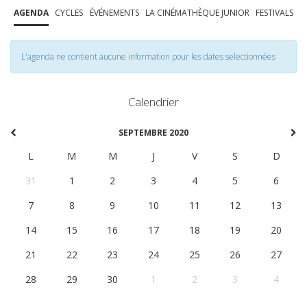
AGENDA
CYCLES
ÉVÉNEMENTS
LA CINÉMATHÈQUE JUNIOR
FESTIVALS
L'agenda ne contient aucune information pour les dates selectionnées
Calendrier
SEPTEMBRE 2020
L
M
M
J
V
S
D
31
1
2
3
4
5
6
7
8
9
10
11
12
13
14
15
16
17
18
19
20
21
22
23
24
25
26
27
28
29
30
1
2
3
4