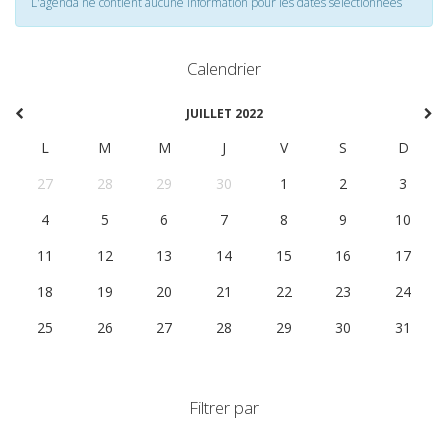
L'agenda ne contient aucune information pour les dates selectionnées
Calendrier
JUILLET 2022
L
M
M
J
V
S
D
27
28
29
30
1
2
3
4
5
6
7
8
9
10
11
12
13
14
15
16
17
18
19
20
21
22
23
24
25
26
27
28
29
30
31
Filtrer par