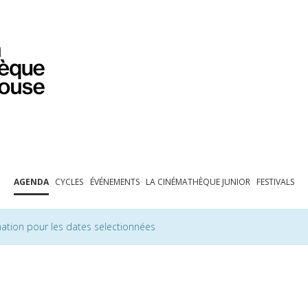
PROGRAMMATION
EXPOSITIONS
COLLECTIONS
COLLECTIONS EN LIGNE
BIBLIOTHÈQUE
ÉDUCATION
ESPACE PRO
AGENDA
CYCLES
ÉVÉNEMENTS
LA CINÉMATHÈQUE JUNIOR
FESTIVALS
ation pour les dates selectionnées