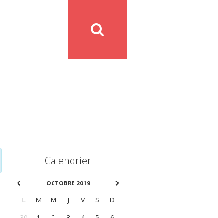
Calendrier
OCTOBRE 2019
L
M
M
J
V
S
D
30
1
2
3
4
5
6