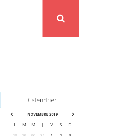
Calendrier
NOVEMBRE 2019
L
M
M
J
V
S
D
28
29
30
31
1
2
3