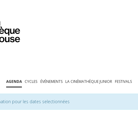
PROGRAMMATION
EXPOSITIONS
COLLECTIONS
COLLECTIONS EN LIGNE
BIBLIOTHÈQUE
ÉDUCATION
ESPACE PRO
AGENDA
CYCLES
ÉVÉNEMENTS
LA CINÉMATHÈQUE JUNIOR
FESTIVALS
ation pour les dates selectionnées