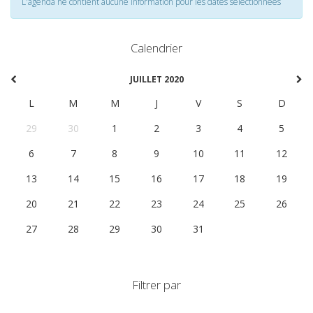
L'agenda ne contient aucune information pour les dates selectionnées
Calendrier
JUILLET 2020
L
M
M
J
V
S
D
29
30
1
2
3
4
5
6
7
8
9
10
11
12
13
14
15
16
17
18
19
20
21
22
23
24
25
26
27
28
29
30
31
1
2
Filtrer par