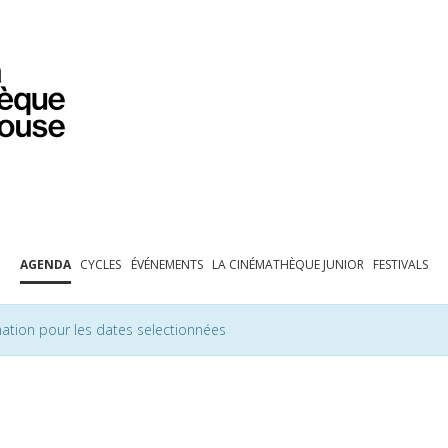
PROGRAMMATION
EXPOSITIONS
COLLECTIONS
COLLECTIONS EN LIGNE
BIBLIOTHÈQUE
ÉDUCATION
ESPACE PRO
AGENDA
CYCLES
ÉVÉNEMENTS
LA CINÉMATHÈQUE JUNIOR
FESTIVALS
ation pour les dates selectionnées