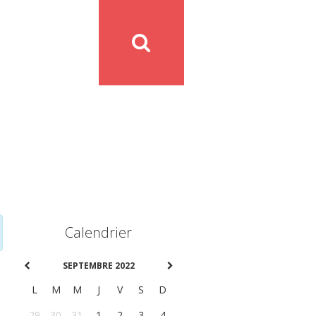
Calendrier
SEPTEMBRE 2022
L
M
M
J
V
S
D
29
30
31
1
2
3
4