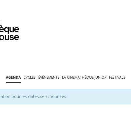
PROGRAMMATION
EXPOSITIONS
COLLECTIONS
COLLECTIONS EN LIGNE
BIBLIOTHÈQUE
ÉDUCATION
ESPACE PRO
AGENDA
CYCLES
ÉVÉNEMENTS
LA CINÉMATHÈQUE JUNIOR
FESTIVALS
ation pour les dates selectionnées