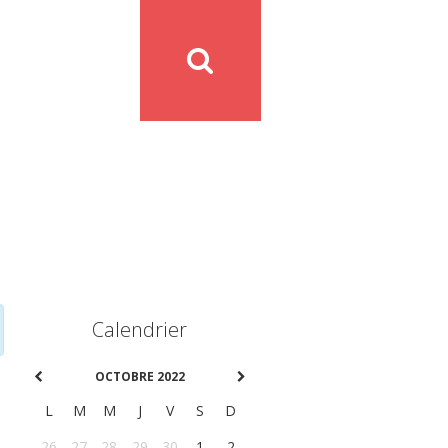
Calendrier
OCTOBRE 2022
L
M
M
J
V
S
D
26
27
28
29
30
1
2