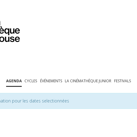
PROGRAMMATION
EXPOSITIONS
COLLECTIONS
COLLECTIONS EN LIGNE
BIBLIOTHÈQUE
ÉDUCATION
ESPACE PRO
AGENDA
CYCLES
ÉVÉNEMENTS
LA CINÉMATHÈQUE JUNIOR
FESTIVALS
ation pour les dates selectionnées