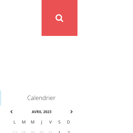
Calendrier
AVRIL 2023
L
M
M
J
V
S
D
27
28
29
30
31
1
2