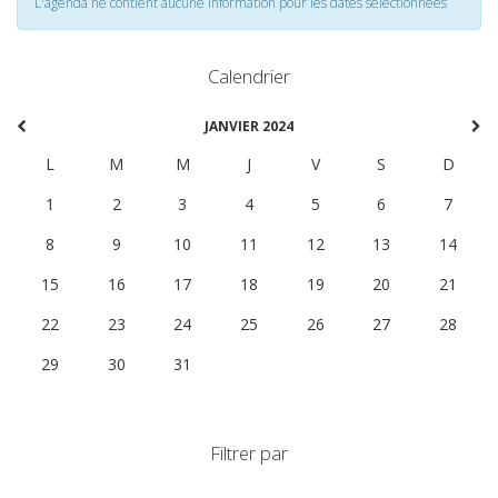
L'agenda ne contient aucune information pour les dates selectionnées
Calendrier
JANVIER 2024
L
M
M
J
V
S
D
1
2
3
4
5
6
7
8
9
10
11
12
13
14
15
16
17
18
19
20
21
22
23
24
25
26
27
28
29
30
31
1
2
3
4
Filtrer par