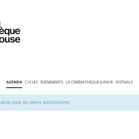
PROGRAMMATION
EXPOSITIONS
COLLECTIONS
COLLECTIONS EN LIGNE
BIBLIOTHÈQUE
ÉDUCATION
ESPACE PRO
AGENDA
CYCLES
ÉVÉNEMENTS
LA CINÉMATHÈQUE JUNIOR
FESTIVALS
ation pour les dates selectionnées