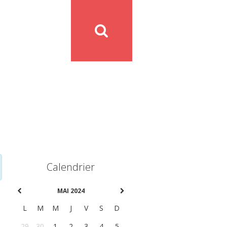
Calendrier
MAI 2024
L
M
M
J
V
S
D
29
30
1
2
3
4
5