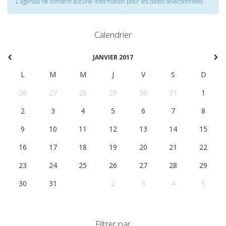
L'agenda ne contient aucune information pour les dates selectionnées
Calendrier
JANVIER 2017
L
M
M
J
V
S
D
26
27
28
29
30
31
1
2
3
4
5
6
7
8
9
10
11
12
13
14
15
16
17
18
19
20
21
22
23
24
25
26
27
28
29
30
31
1
2
3
4
5
Filtrer par