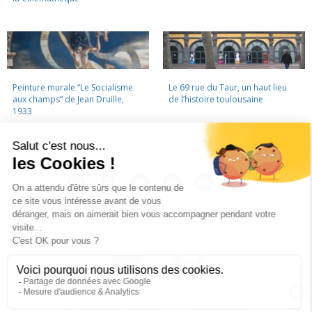
Peinture murale “Le Socialisme
Le 69 rue du Taur, un haut lieu
aux champs” de Jean Druille,
de l’histoire toulousaine
1933
LA CINÉMATHÈQUE
·
CONTACTS
·
LETTRE D'INFORMATION
·
PARTENAIRES
·
MENTIONS LÉGALES
La Cinémathèque de Toulouse
69 rue du Taur - Toulouse - Tél. : 05 62 30 30 10