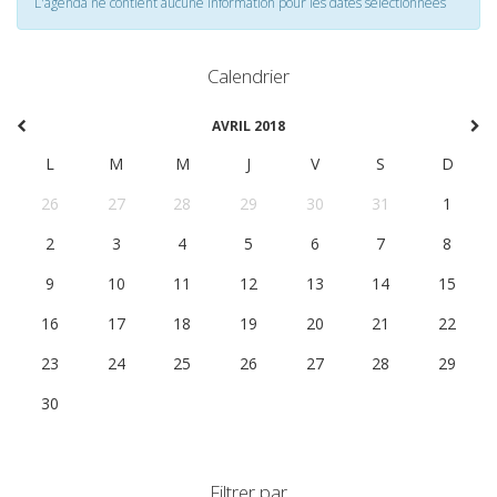
L'agenda ne contient aucune information pour les dates selectionnées
Calendrier
AVRIL 2018
L
M
M
J
V
S
D
26
27
28
29
30
31
1
2
3
4
5
6
7
8
9
10
11
12
13
14
15
16
17
18
19
20
21
22
23
24
25
26
27
28
29
30
1
2
3
4
5
6
Filtrer par