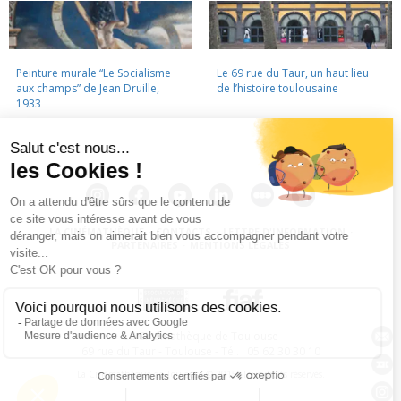
Peinture murale “Le Socialisme
Le 69 rue du Taur, un haut lieu
aux champs” de Jean Druille,
de l’histoire toulousaine
1933
LA CINÉMATHÈQUE
·
CONTACTS
·
LETTRE D'INFORMATION
·
PARTENAIRES
·
MENTIONS LÉGALES
La Cinémathèque de Toulouse
69 rue du Taur - Toulouse - Tél. : 05 62 30 30 10
La Cinémathèque de Toulouse © 2015. Tous droits réservés.